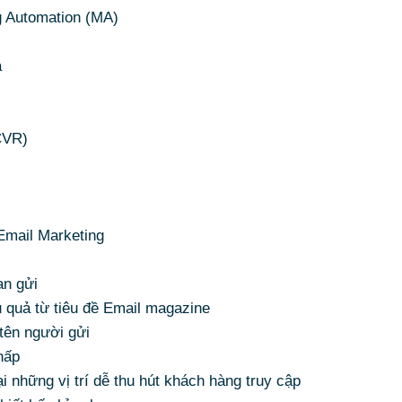
 Automation (MA)
ả
CVR)
Email Marketing
an gửi
 quả từ tiêu đề Email magazine
tên người gửi
hấp
ại những vị trí dễ thu hút khách hàng truy cập