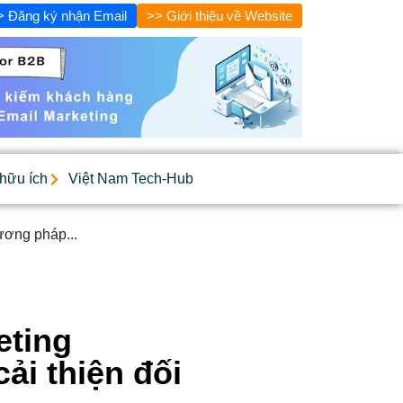
> Đăng ký nhận Email
>> Giới thiệu về Website
 hữu ích
Việt Nam Tech-Hub
ương pháp...
eting
ải thiện đối