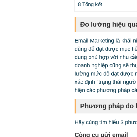
8
Tổng kết
Đo lường hiệu qu
Email Marketing là khái 
dùng để đạt được mục tiê
dung phù hợp với nhu cầ
doanh nghiệp cũng sẽ thự
lường mức độ đạt được mụ
xác định “trạng thái ngư
hiện các phương pháp cải 
Phương pháp đo l
Hãy cùng tìm hiểu 3 phươ
Công cụ gửi email