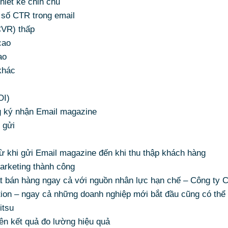
hiết kế chỉn chu
 số CTR trong email
CVR) thấp
cao
ao
khác
OI)
g ký nhận Email magazine
 gửi
từ khi gửi Email magazine đến khi thu thập khách hàng
Marketing thành công
t bán hàng ngay cả với nguồn nhân lực hạn chế – Công ty 
ion – ngay cả những doanh nghiệp mới bắt đầu cũng có thể
itsu
rên kết quả đo lường hiệu quả