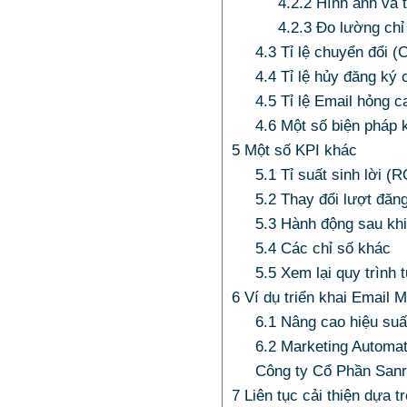
4.2.2
Hình ảnh và t
4.2.3
Đo lường chỉ
4.3
Tỉ lệ chuyển đổi (
4.4
Tỉ lệ hủy đăng ký 
4.5
Tỉ lệ Email hỏng c
4.6
Một số biện pháp 
5
Một số KPI khác
5.1
Tỉ suất sinh lời (R
5.2
Thay đổi lượt đăn
5.3
Hành động sau khi
5.4
Các chỉ số khác
5.5
Xem lại quy trình 
6
Ví dụ triển khai Email 
6.1
Nâng cao hiệu suấ
6.2
Marketing Automat
Công ty Cổ Phần Sanr
7
Liên tục cải thiện dựa t