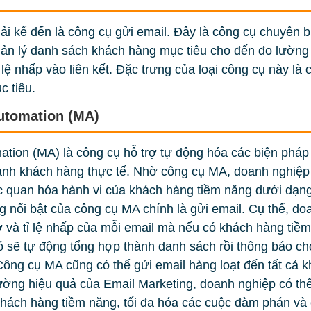
i kể đến là công cụ gửi email. Đây là công cụ chuyên bi
quản lý danh sách khách hàng mục tiêu cho đến đo lường
ỉ lệ nhấp vào liên kết. Đặc trưng của loại công cụ này là 
c tiêu.
utomation (MA)
tion (MA) là công cụ hỗ trợ tự động hóa các biện pháp
ành khách hàng thực tế. Nhờ công cụ MA, doanh nghiệp 
ực quan hóa hành vi của khách hàng tiềm năng dưới dạng
g nổi bật của công cụ MA chính là gửi email. Cụ thể, 
ở và tỉ lệ nhấp của mỗi email mà nếu có khách hàng tiề
ó sẽ tự động tổng hợp thành danh sách rồi thông báo ch
Công cụ MA cũng có thể gửi email hàng loạt đến tất cả
lường hiệu quả của Email Marketing, doanh nghiệp có t
 khách hàng tiềm năng, tối đa hóa các cuộc đàm phán và 