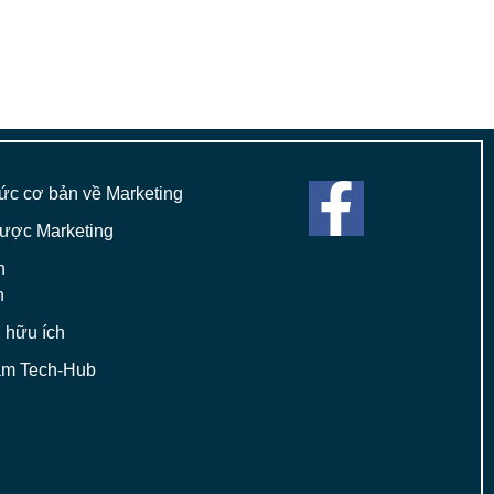
hức cơ bản về Marketing
lược Marketing
h
n
u hữu ích
am Tech-Hub