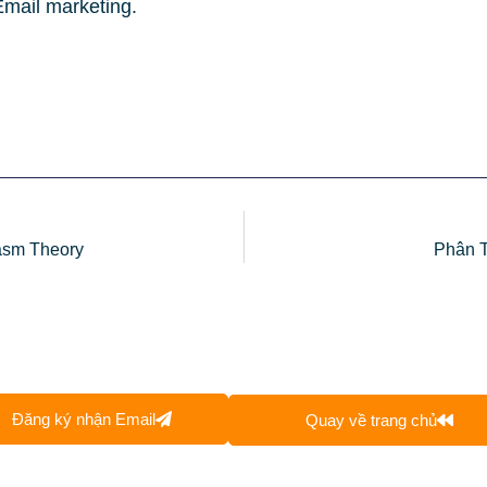
Email marketing.
asm Theory
Phân T
Đăng ký nhận Email
Quay về trang chủ