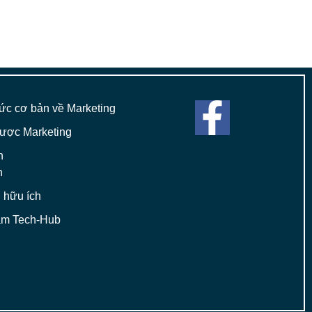
hức cơ bản về Marketing
lược Marketing
h
n
u hữu ích
am Tech-Hub