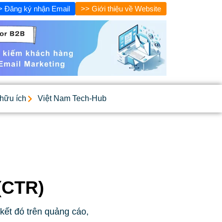
> Đăng ký nhận Email
>> Giới thiệu về Website
 hữu ích
Việt Nam Tech-Hub
 (CTR)
kết đó trên quảng cáo,