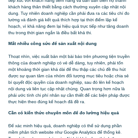
tiếp xúc với khách hàng tiềm năng và dần dần biến họ thành
khách hàng thân thiết bằng cách thường xuyên cập nhật nội
dung. Tuy nhiên doanh nghiệp cần phải đưa ra các tiêu chí đo
lường và đánh giá kết quả thích hợp tại thời điểm lập kế
hoạch, vì khả năng đem lại hiệu quả trực tiếp như tăng doanh
thu trong thời gian ngắn là điều bất khả thi.
Mất nhiều công sức để sản xuất nội dung
Thoạt nhìn, việc xuất bản một bài báo trên phương tiện truyền
thông của doanh nghiệp có vẻ dễ dàng, tuy nhiên, phải tốn
một khoảng thời gian khá dài để thu thập các chủ đề thu hút
được sự quan tâm của nhóm đối tượng mục tiêu hoặc chia sẻ
bí quyết độc quyền của doanh nghiệp, sau đó lên kế hoạch
nội dung và liên tục cập nhật chúng. Quan trọng hơn nữa là
phải ước tính chi phí nhân sự cần thiết để các biện pháp được
thực hiện theo đúng kế hoạch đã đề ra.
Cần có kiến ​​thức chuyên môn để đo lường hiệu quả
Để xác minh hiệu quả, doanh nghiệp có thể sử dụng phần
mềm phân tích website như Google Analytics để thống kê.