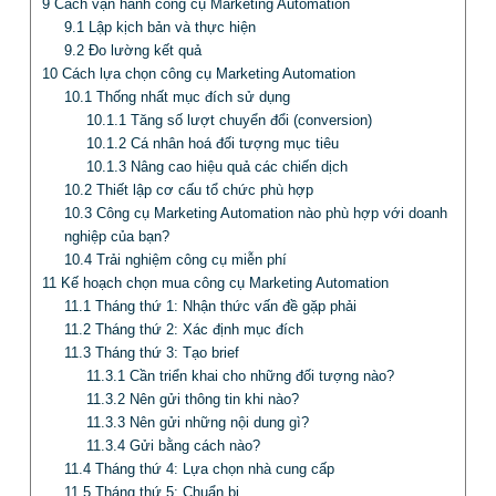
9
Cách vận hành công cụ Marketing Automation
9.1
Lập kịch bản và thực hiện
9.2
Đo lường kết quả
10
Cách lựa chọn công cụ Marketing Automation
10.1
Thống nhất mục đích sử dụng
10.1.1
Tăng số lượt chuyển đổi (conversion)
10.1.2
Cá nhân hoá đối tượng mục tiêu
10.1.3
Nâng cao hiệu quả các chiến dịch
10.2
Thiết lập cơ cấu tổ chức phù hợp
10.3
Công cụ Marketing Automation nào phù hợp với doanh
nghiệp của bạn?
10.4
Trải nghiệm công cụ miễn phí
11
Kế hoạch chọn mua công cụ Marketing Automation
11.1
Tháng thứ 1: Nhận thức vấn đề gặp phải
11.2
Tháng thứ 2: Xác định mục đích
11.3
Tháng thứ 3: Tạo brief
11.3.1
Cần triển khai cho những đối tượng nào?
11.3.2
Nên gửi thông tin khi nào?
11.3.3
Nên gửi những nội dung gì?
11.3.4
Gửi bằng cách nào?
11.4
Tháng thứ 4: Lựa chọn nhà cung cấp
11.5
Tháng thứ 5: Chuẩn bị