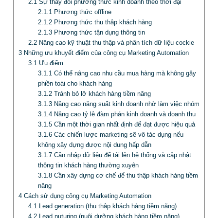
2.1
Sự thay đổi phương thức kinh doanh theo thời đại
2.1.1
Phương thức offline
2.1.2
Phương thức thu thập khách hàng
2.1.3
Phương thức tận dụng thông tin
2.2
Nâng cao kỹ thuật thu thập và phân tích dữ liệu cockie
3
Những ưu khuyết điểm của công cụ Marketing Automation
3.1
Ưu điểm
3.1.1
Có thể nâng cao nhu cầu mua hàng mà không gây
phiền toái cho khách hàng
3.1.2
Tránh bỏ lỡ khách hàng tiềm năng
3.1.3
Nâng cao năng suất kinh doanh nhờ làm việc nhóm
3.1.4
Nâng cao tỷ lệ đàm phán kinh doanh và doanh thu
3.1.5
Cần một thời gian nhất định để đạt được hiệu quả
3.1.6
Các chiến lược marketing sẽ vô tác dụng nếu
không xây dựng được nội dung hấp dẫn
3.1.7
Cần nhập dữ liệu để tải lên hệ thống và cập nhật
thông tin khách hàng thường xuyên
3.1.8
Cần xây dựng cơ chế để thu thập khách hàng tiềm
năng
4
Cách sử dụng công cụ Marketing Automation
4.1
Lead generation (thu thập khách hàng tiềm năng)
4.2
Lead nuturing (nuôi dưỡng khách hàng tiềm năng)